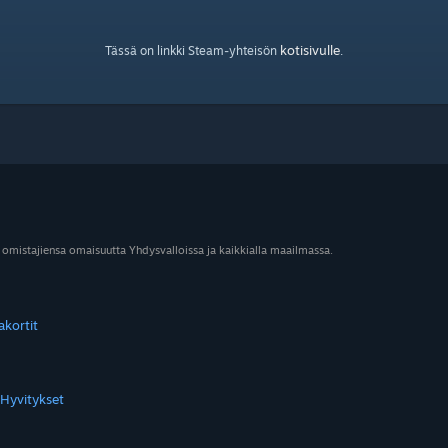
kotisivulle
Tässä on linkki Steam-yhteisön
.
 omistajiensa omaisuutta Yhdysvalloissa ja kaikkialla maailmassa.
akortit
Hyvitykset