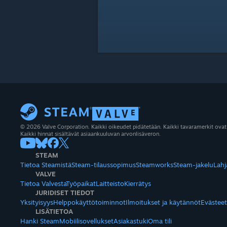
© 2026 Valve Corporation. Kaikki oikeudet pidätetään. Kaikki tavaramerkit ovat
Kaikki hinnat sisältävät asiaankuuluvan arvonlisäveron.
STEAM
Tietoa Steamistä
Steam-tilaussopimus
Steamworks
Steam-jakelu
Lahj
VALVE
Tietoa Valvesta
Työpaikat
Laitteisto
Kierrätys
JURIDISET TIEDOT
Yksityisyys
Helppokäyttötoiminnot
Ilmoitukset ja käytännöt
Evästeet
LISÄTIETOA
Hanki Steam
Mobiilisovellukset
Asiakastuki
Oma tili