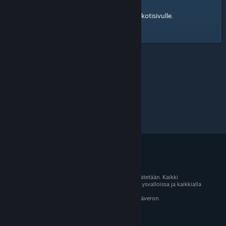
kotisivulle
Tässä on linkki Steam-yhteisön
.
© 2026 Valve Corporation. Kaikki oikeudet pidätetään. Kaikki
tavaramerkit ovat omistajiensa omaisuutta Yhdysvalloissa ja kaikkialla
maailmassa.
Kaikki hinnat sisältävät asiaankuuluvan arvonlisäveron.
Mobiilisovellukset