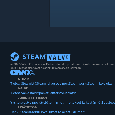
© 2026 Valve Corporation. Kaikki oikeudet pidätetään. Kaikki tavaramerkit ovat
Kaikki hinnat sisältävät asiaankuuluvan arvonlisäveron.
STEAM
Tietoa Steamistä
Steam-tilaussopimus
Steamworks
Steam-jakelu
Lahj
VALVE
Tietoa Valvesta
Työpaikat
Laitteisto
Kierrätys
JURIDISET TIEDOT
Yksityisyys
Helppokäyttötoiminnot
Ilmoitukset ja käytännöt
Evästeet
LISÄTIETOA
Hanki Steam
Mobiilisovellukset
Asiakastuki
Oma tili