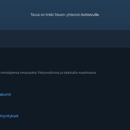
kotisivulle
Tässä on linkki Steam-yhteisön
.
 omistajiensa omaisuutta Yhdysvalloissa ja kaikkialla maailmassa.
akortit
Hyvitykset