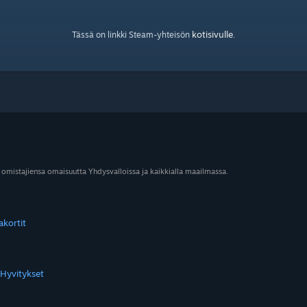
kotisivulle
Tässä on linkki Steam-yhteisön
.
 omistajiensa omaisuutta Yhdysvalloissa ja kaikkialla maailmassa.
akortit
Hyvitykset