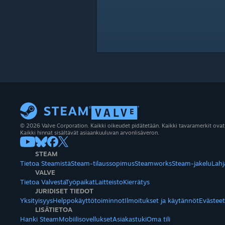
© 2026 Valve Corporation. Kaikki oikeudet pidätetään. Kaikki tavaramerkit ovat
Kaikki hinnat sisältävät asiaankuuluvan arvonlisäveron.
STEAM
Tietoa Steamistä
Steam-tilaussopimus
Steamworks
Steam-jakelu
Lahj
VALVE
Tietoa Valvesta
Työpaikat
Laitteisto
Kierrätys
JURIDISET TIEDOT
Yksityisyys
Helppokäyttötoiminnot
Ilmoitukset ja käytännöt
Evästeet
LISÄTIETOA
Hanki Steam
Mobiilisovellukset
Asiakastuki
Oma tili