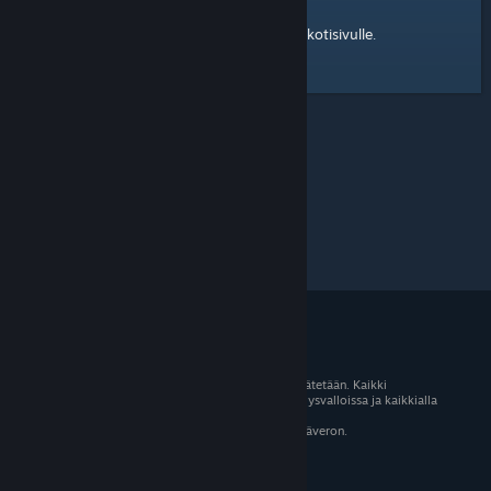
kotisivulle
Tässä on linkki Steam-yhteisön
.
© 2026 Valve Corporation. Kaikki oikeudet pidätetään. Kaikki
tavaramerkit ovat omistajiensa omaisuutta Yhdysvalloissa ja kaikkialla
maailmassa.
Kaikki hinnat sisältävät asiaankuuluvan arvonlisäveron.
Mobiilisovellukset