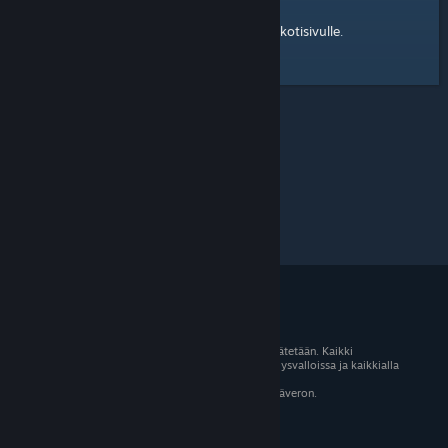
kotisivulle
Tässä on linkki Steam-yhteisön
.
© 2026 Valve Corporation. Kaikki oikeudet pidätetään. Kaikki
tavaramerkit ovat omistajiensa omaisuutta Yhdysvalloissa ja kaikkialla
maailmassa.
Kaikki hinnat sisältävät asiaankuuluvan arvonlisäveron.
Mobiilisovellukset