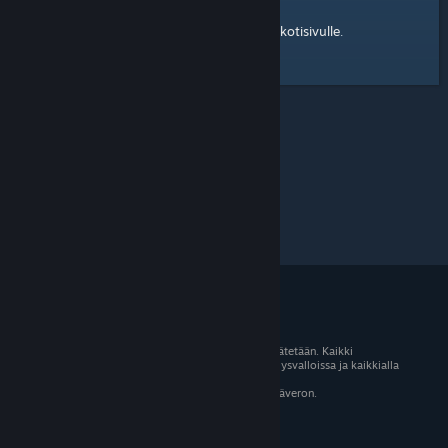
kotisivulle
Tässä on linkki Steam-yhteisön
.
© 2026 Valve Corporation. Kaikki oikeudet pidätetään. Kaikki
tavaramerkit ovat omistajiensa omaisuutta Yhdysvalloissa ja kaikkialla
maailmassa.
Kaikki hinnat sisältävät asiaankuuluvan arvonlisäveron.
Mobiilisovellukset