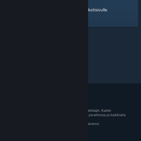
kotisivulle
Tässä on linkki Steam-yhteisön
.
© 2026 Valve Corporation. Kaikki oikeudet pidätetään. Kaikki
tavaramerkit ovat omistajiensa omaisuutta Yhdysvalloissa ja kaikkialla
maailmassa.
Kaikki hinnat sisältävät asiaankuuluvan arvonlisäveron.
Mobiilisovellukset