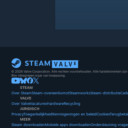
© 2026 Valve Corporation. Alle rechten voorbehouden. Alle handelsmerken zijn 
Btw inbegrepen waar van toepassing.
STEAM
Over Steam
Steam-overeenkomst
Steamworks
Steam-distributie
Cad
VALVE
Over Valve
Vacatures
Hardware
Recycling
JURIDISCH
Privacy
Toegankelijkheid
Kennisgevingen en beleid
Cookies
Terugbeta
MEER
Steam downloaden
Mobiele apps downloaden
Ondersteuning vrage