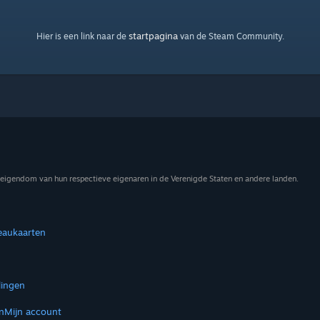
startpagina
Hier is een link naar de
van de Steam Community.
eigendom van hun respectieve eigenaren in de Verenigde Staten en andere landen.
eaukaarten
lingen
n
Mijn account