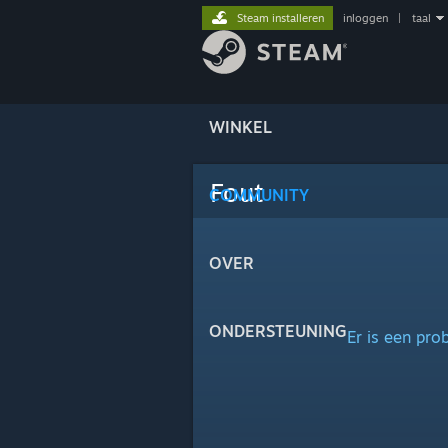
Steam installeren
inloggen
|
taal
WINKEL
Fout
COMMUNITY
OVER
ONDERSTEUNING
Er is een pro