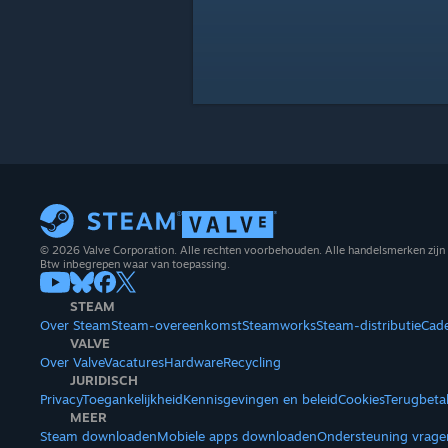
© 2026 Valve Corporation. Alle rechten voorbehouden. Alle handelsmerken zijn 
Btw inbegrepen waar van toepassing.
STEAM
Over Steam
Steam-overeenkomst
Steamworks
Steam-distributie
Cad
VALVE
Over Valve
Vacatures
Hardware
Recycling
JURIDISCH
Privacy
Toegankelijkheid
Kennisgevingen en beleid
Cookies
Terugbeta
MEER
Steam downloaden
Mobiele apps downloaden
Ondersteuning vrage