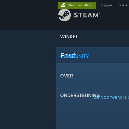
Steam installeren
inloggen
|
taal
WINKEL
Fout
COMMUNITY
OVER
ONDERSTEUNING
Dit voorwerp is