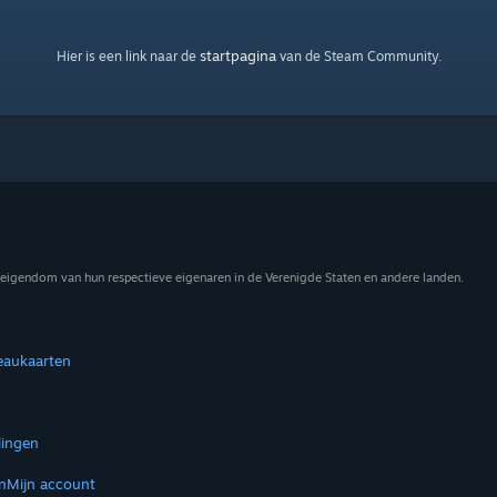
startpagina
Hier is een link naar de
van de Steam Community.
eigendom van hun respectieve eigenaren in de Verenigde Staten en andere landen.
eaukaarten
lingen
n
Mijn account