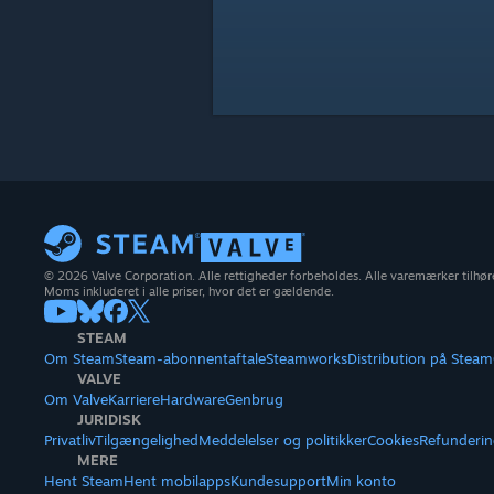
© 2026 Valve Corporation. Alle rettigheder forbeholdes. Alle varemærker tilhøre
Moms inkluderet i alle priser, hvor det er gældende.
STEAM
Om Steam
Steam-abonnentaftale
Steamworks
Distribution på Steam
VALVE
Om Valve
Karriere
Hardware
Genbrug
JURIDISK
Privatliv
Tilgængelighed
Meddelelser og politikker
Cookies
Refunderin
MERE
Hent Steam
Hent mobilapps
Kundesupport
Min konto