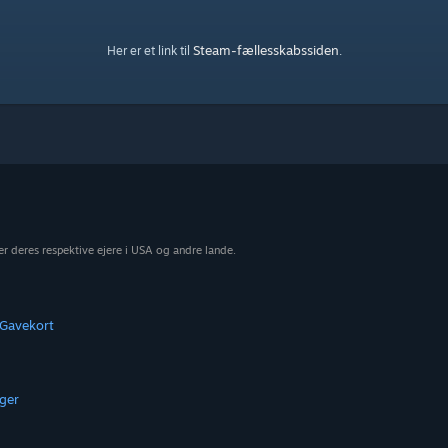
Steam-fællesskabssiden
Her er et link til
.
r deres respektive ejere i USA og andre lande.
Gavekort
ger