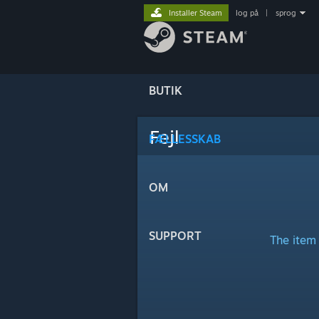
Installer Steam
log på
|
sprog
BUTIK
Fejl
FÆLLESSKAB
OM
SUPPORT
The item 