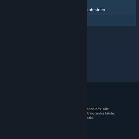
Steam-fællesskabssiden
Her er et link til
.
© 2026 Valve Corporation. Alle rettigheder forbeholdes. Alle
varemærker tilhører deres respektive ejere i USA og andre lande.
Moms inkluderet i alle priser, hvor det er gældende.
Hent mobilapps
STEAM