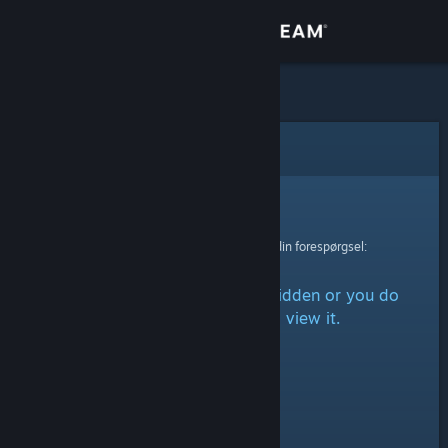
Log på
Butik
Fællesskab
Fejl
Om
Beklager!
Der skete en fejl ved behandling af din forespørgsel:
Support
The item is either marked as hidden or you do
Skift sprog
not have permission to view it.
Hent Steam-mobilappen
Vis desktop-webside