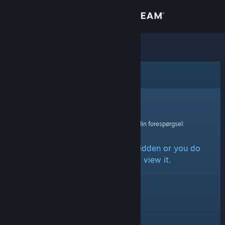
Log på
Butik
Fællesskab
Fejl
Om
Beklager!
Der skete en fejl ved behandling af din forespørgsel:
Support
The item is either marked as hidden or you do
Skift sprog
not have permission to view it.
Hent Steam-mobilappen
Vis desktop-webside