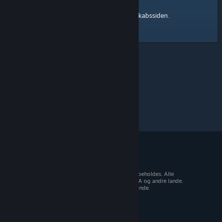
Steam-fællesskabssiden
Her er et link til
.
© 2026 Valve Corporation. Alle rettigheder forbeholdes. Alle
varemærker tilhører deres respektive ejere i USA og andre lande.
Moms inkluderet i alle priser, hvor det er gældende.
Hent mobilapps
STEAM