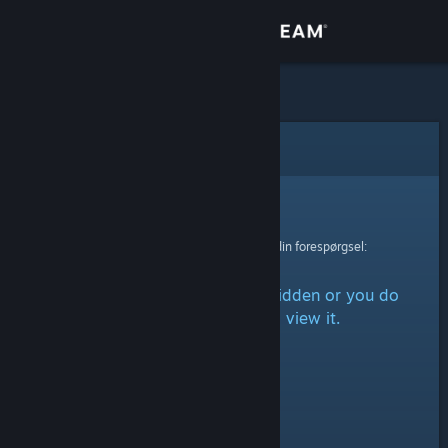
Log på
Butik
Fællesskab
Fejl
Om
Beklager!
Der skete en fejl ved behandling af din forespørgsel:
Support
The item is either marked as hidden or you do
Skift sprog
not have permission to view it.
Hent Steam-mobilappen
Vis desktop-webside