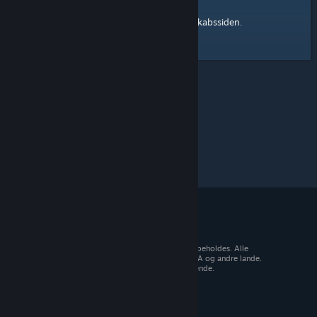
Steam-fællesskabssiden
Her er et link til
.
© 2026 Valve Corporation. Alle rettigheder forbeholdes. Alle
varemærker tilhører deres respektive ejere i USA og andre lande.
Moms inkluderet i alle priser, hvor det er gældende.
Hent mobilapps
STEAM