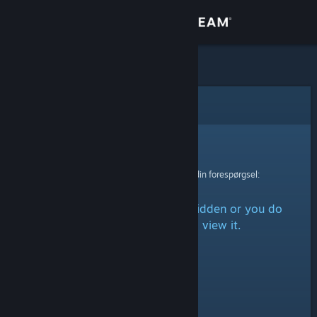
Log på
Butik
Fællesskab
Fejl
Om
Beklager!
Der skete en fejl ved behandling af din forespørgsel:
Support
The item is either marked as hidden or you do
Skift sprog
not have permission to view it.
Hent Steam-mobilappen
Vis desktop-webside