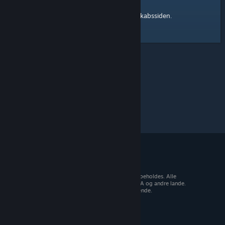
Steam-fællesskabssiden
Her er et link til
.
© 2026 Valve Corporation. Alle rettigheder forbeholdes. Alle
varemærker tilhører deres respektive ejere i USA og andre lande.
Moms inkluderet i alle priser, hvor det er gældende.
Hent mobilapps
STEAM