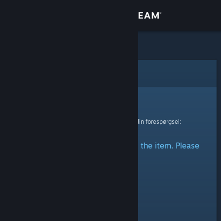
Log på
Butik
Fællesskab
Fejl
Om
Beklager!
Der skete en fejl ved behandling af din forespørgsel:
Support
There was a problem accessing the item. Please
Skift sprog
try again.
Hent Steam-mobilappen
Vis desktop-webside