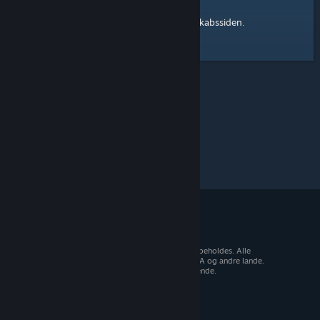
Steam-fællesskabssiden
Her er et link til
.
© 2026 Valve Corporation. Alle rettigheder forbeholdes. Alle
varemærker tilhører deres respektive ejere i USA og andre lande.
Moms inkluderet i alle priser, hvor det er gældende.
Hent mobilapps
STEAM