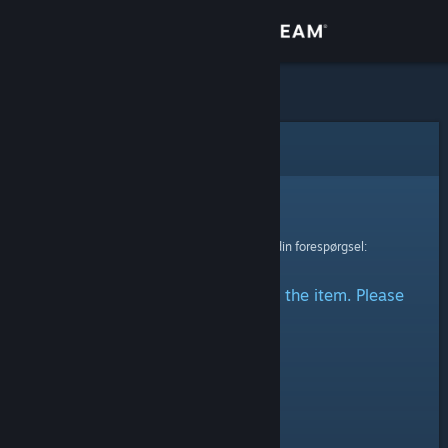
Log på
Butik
Fællesskab
Fejl
Om
Beklager!
Der skete en fejl ved behandling af din forespørgsel:
Support
There was a problem accessing the item. Please
Skift sprog
try again.
Hent Steam-mobilappen
Vis desktop-webside