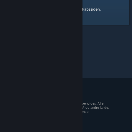
Steam-fællesskabssiden
Her er et link til
.
© 2026 Valve Corporation. Alle rettigheder forbeholdes. Alle
varemærker tilhører deres respektive ejere i USA og andre lande.
Moms inkluderet i alle priser, hvor det er gældende.
Hent mobilapps
STEAM