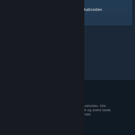
Steam-fællesskabssiden
Her er et link til
.
© 2026 Valve Corporation. Alle rettigheder forbeholdes. Alle
varemærker tilhører deres respektive ejere i USA og andre lande.
Moms inkluderet i alle priser, hvor det er gældende.
Hent mobilapps
STEAM