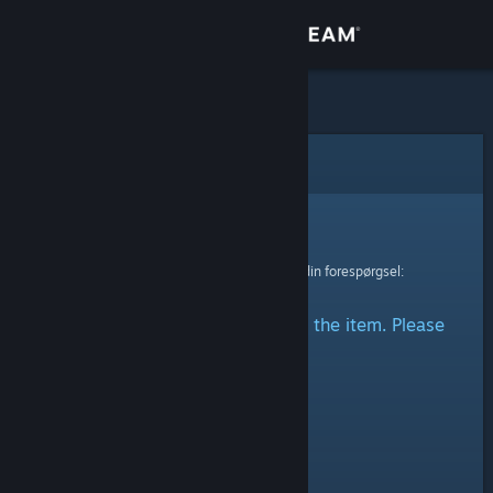
Log på
Butik
Fællesskab
Fejl
Om
Beklager!
Der skete en fejl ved behandling af din forespørgsel:
Support
There was a problem accessing the item. Please
Skift sprog
try again.
Hent Steam-mobilappen
Vis desktop-webside