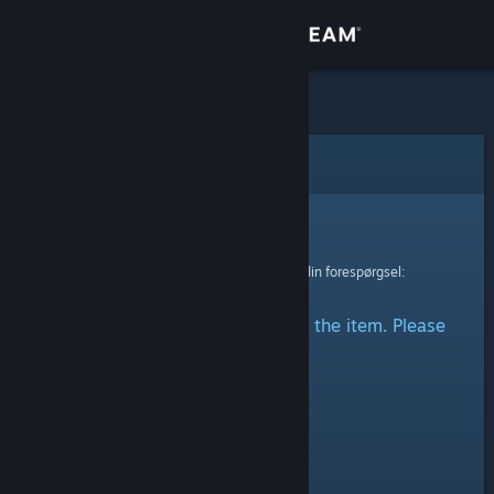
Log på
Butik
Fællesskab
Fejl
Om
Beklager!
Der skete en fejl ved behandling af din forespørgsel:
Support
There was a problem accessing the item. Please
Skift sprog
try again.
Hent Steam-mobilappen
Vis desktop-webside