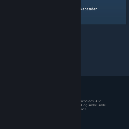
Steam-fællesskabssiden
Her er et link til
.
© 2026 Valve Corporation. Alle rettigheder forbeholdes. Alle
varemærker tilhører deres respektive ejere i USA og andre lande.
Moms inkluderet i alle priser, hvor det er gældende.
Hent mobilapps
STEAM