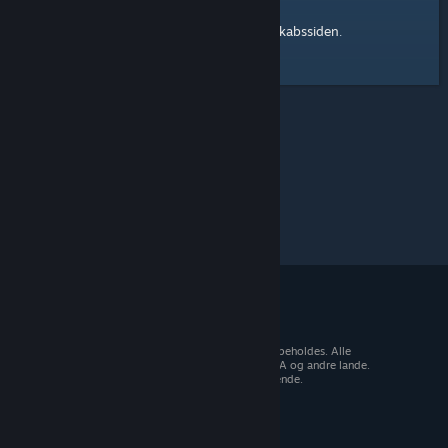
Steam-fællesskabssiden
Her er et link til
.
© 2026 Valve Corporation. Alle rettigheder forbeholdes. Alle
varemærker tilhører deres respektive ejere i USA og andre lande.
Moms inkluderet i alle priser, hvor det er gældende.
Hent mobilapps
STEAM