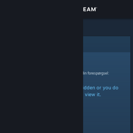
Log på
Butik
Fællesskab
Fejl
Om
Beklager!
Der skete en fejl ved behandling af din forespørgsel:
Support
The item is either marked as hidden or you do
Skift sprog
not have permission to view it.
Hent Steam-mobilappen
Vis desktop-webside