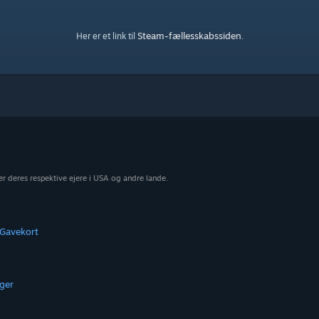
Steam-fællesskabssiden
Her er et link til
.
r deres respektive ejere i USA og andre lande.
Gavekort
ger