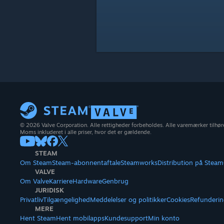
© 2026 Valve Corporation. Alle rettigheder forbeholdes. Alle varemærker tilhøre
Moms inkluderet i alle priser, hvor det er gældende.
STEAM
Om Steam
Steam-abonnentaftale
Steamworks
Distribution på Steam
VALVE
Om Valve
Karriere
Hardware
Genbrug
JURIDISK
Privatliv
Tilgængelighed
Meddelelser og politikker
Cookies
Refunderin
MERE
Hent Steam
Hent mobilapps
Kundesupport
Min konto