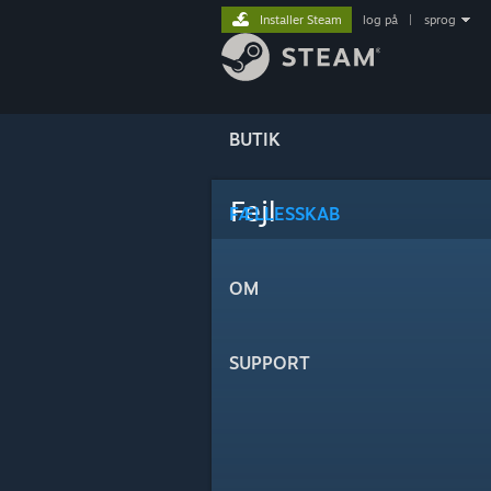
Installer Steam
log på
|
sprog
BUTIK
Fejl
FÆLLESSKAB
OM
SUPPORT