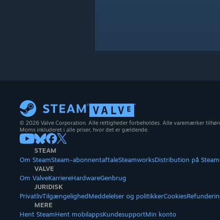
© 2026 Valve Corporation. Alle rettigheder forbeholdes. Alle varemærker tilhøre
Moms inkluderet i alle priser, hvor det er gældende.
STEAM
Om Steam
Steam-abonnentaftale
Steamworks
Distribution på Steam
VALVE
Om Valve
Karriere
Hardware
Genbrug
JURIDISK
Privatliv
Tilgængelighed
Meddelelser og politikker
Cookies
Refunderin
MERE
Hent Steam
Hent mobilapps
Kundesupport
Min konto