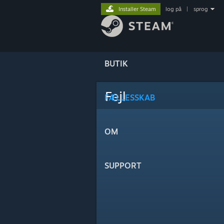
Installer Steam
log på
|
sprog
BUTIK
Fejl
FÆLLESSKAB
OM
SUPPORT