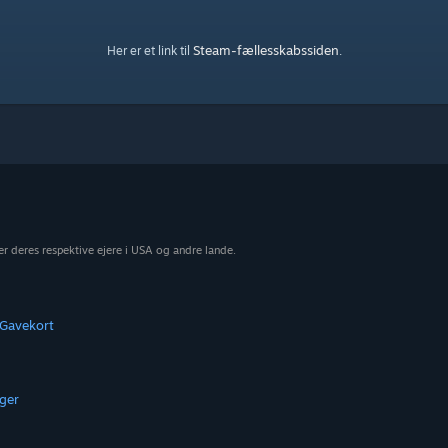
Steam-fællesskabssiden
Her er et link til
.
r deres respektive ejere i USA og andre lande.
Gavekort
ger