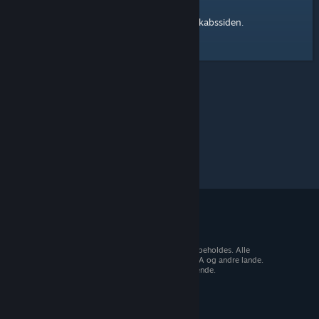
Steam-fællesskabssiden
Her er et link til
.
© 2026 Valve Corporation. Alle rettigheder forbeholdes. Alle
varemærker tilhører deres respektive ejere i USA og andre lande.
Moms inkluderet i alle priser, hvor det er gældende.
Hent mobilapps
STEAM