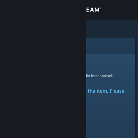
Log på
Butik
Fællesskab
Fejl
Om
Beklager!
Der skete en fejl ved behandling af din forespørgsel:
Support
There was a problem accessing the item. Please
Skift sprog
try again.
Hent Steam-mobilappen
Vis desktop-webside