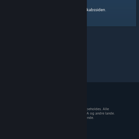
Steam-fællesskabssiden
Her er et link til
.
© 2026 Valve Corporation. Alle rettigheder forbeholdes. Alle
varemærker tilhører deres respektive ejere i USA og andre lande.
Moms inkluderet i alle priser, hvor det er gældende.
Hent mobilapps
STEAM