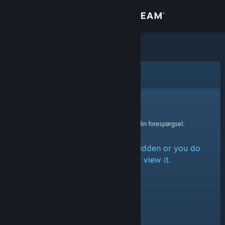
Log på
Butik
Fællesskab
Fejl
Om
Beklager!
Der skete en fejl ved behandling af din forespørgsel:
Support
The item is either marked as hidden or you do
Skift sprog
not have permission to view it.
Hent Steam-mobilappen
Vis desktop-webside