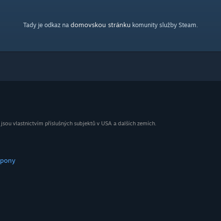
domovskou stránku
Tady je odkaz na
komunity služby Steam.
ou vlastnictvím příslušných subjektů v USA a dalších zemích.
upony