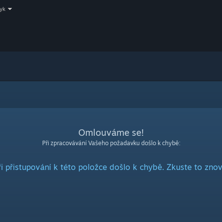
zyk
Omlouváme se!
Při zpracovávání Vašeho požadavku došlo k chybě:
ři přistupování k této položce došlo k chybě. Zkuste to znov