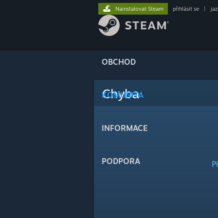
Nainstalovat Steam
přihlásit se
|
ja
OBCHOD
Chyba
KOMUNITA
INFORMACE
PODPORA
P