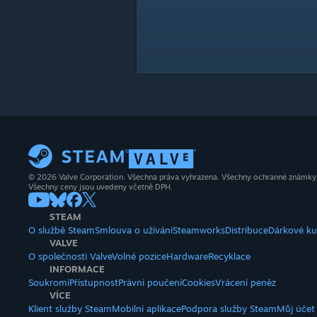
© 2026 Valve Corporation. Všechna práva vyhrazena. Všechny ochranné známky js
Všechny ceny jsou uvedeny včetně DPH.
STEAM
O službě Steam
Smlouva o užívání
Steamworks
Distribuce
Dárkové k
VALVE
O společnosti Valve
Volné pozice
Hardware
Recyklace
INFORMACE
Soukromí
Přístupnost
Právní poučení
Cookies
Vrácení peněz
VÍCE
Klient služby Steam
Mobilní aplikace
Podpora služby Steam
Můj účet