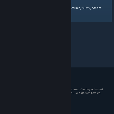
domovskou stránku
Tady je odkaz na
komunity služby Steam.
© 2026 Valve Corporation. Všechna práva vyhrazena. Všechny ochranné
známky jsou vlastnictvím příslušných subjektů v USA a dalších zemích.
Všechny ceny jsou uvedeny včetně DPH.
Mobilní aplikace
STEAM