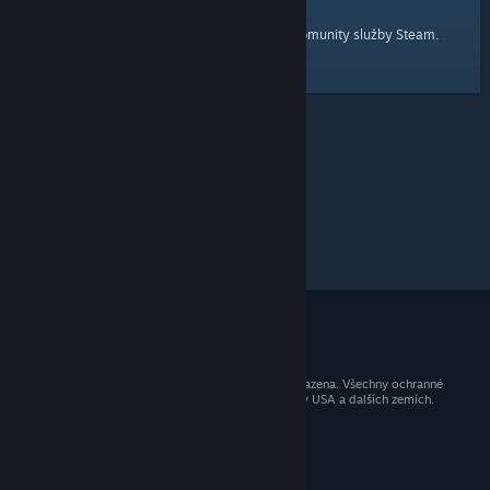
domovskou stránku
Tady je odkaz na
komunity služby Steam.
© 2026 Valve Corporation. Všechna práva vyhrazena. Všechny ochranné
známky jsou vlastnictvím příslušných subjektů v USA a dalších zemích.
Všechny ceny jsou uvedeny včetně DPH.
Mobilní aplikace
STEAM