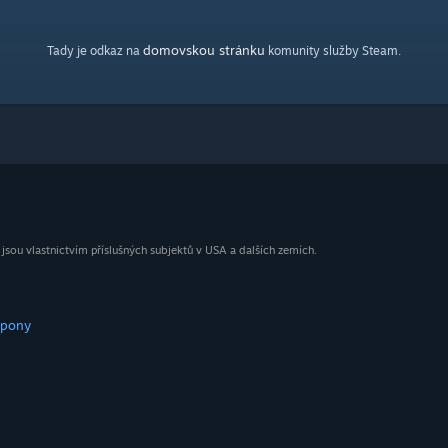
domovskou stránku
Tady je odkaz na
komunity služby Steam.
ou vlastnictvím příslušných subjektů v USA a dalších zemích.
upony