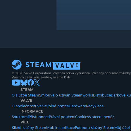
© 2026 Valve Corporation. Všechna práva vyhrazena. Všechny ochranné známky js
Všechny ceny jsou uvedeny včetně DPH.
STEAM
O službě Steam
Smlouva o užívání
Steamworks
Distribuce
Dárkové k
VALVE
O společnosti Valve
Volné pozice
Hardware
Recyklace
INFORMACE
Soukromí
Přístupnost
Právní poučení
Cookies
Vrácení peněz
VÍCE
Klient služby Steam
Mobilní aplikace
Podpora služby Steam
Můj účet