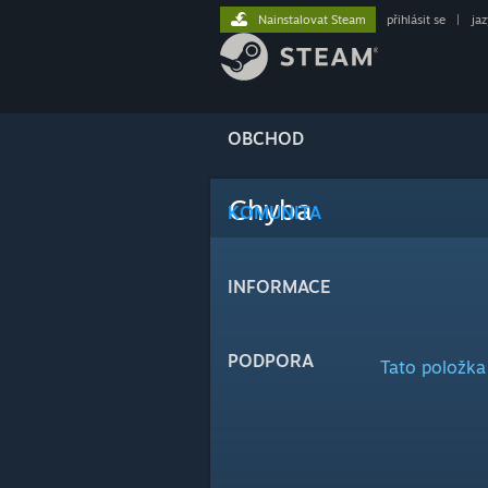
Nainstalovat Steam
přihlásit se
|
ja
OBCHOD
Chyba
KOMUNITA
INFORMACE
PODPORA
Tato položka