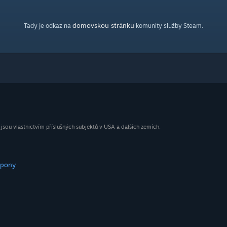
domovskou stránku
Tady je odkaz na
komunity služby Steam.
ou vlastnictvím příslušných subjektů v USA a dalších zemích.
upony