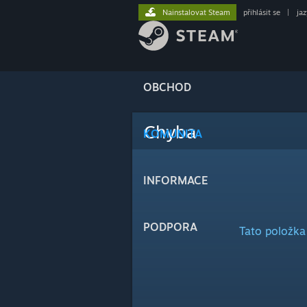
Nainstalovat Steam
přihlásit se
|
ja
OBCHOD
Chyba
KOMUNITA
INFORMACE
PODPORA
Tato položka