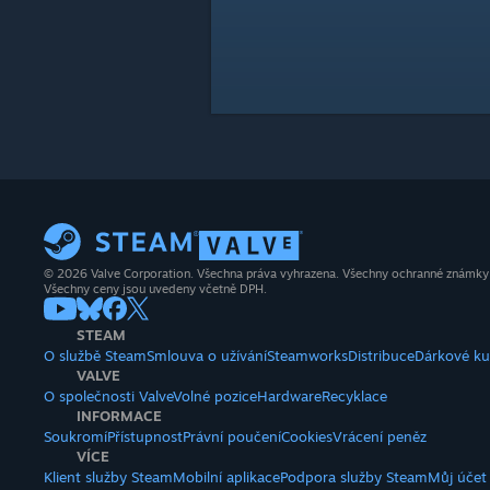
© 2026 Valve Corporation. Všechna práva vyhrazena. Všechny ochranné známky js
Všechny ceny jsou uvedeny včetně DPH.
STEAM
O službě Steam
Smlouva o užívání
Steamworks
Distribuce
Dárkové k
VALVE
O společnosti Valve
Volné pozice
Hardware
Recyklace
INFORMACE
Soukromí
Přístupnost
Právní poučení
Cookies
Vrácení peněz
VÍCE
Klient služby Steam
Mobilní aplikace
Podpora služby Steam
Můj účet