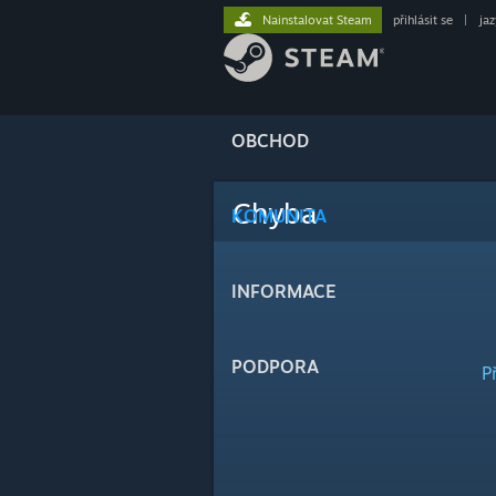
Nainstalovat Steam
přihlásit se
|
ja
OBCHOD
Chyba
KOMUNITA
INFORMACE
PODPORA
P