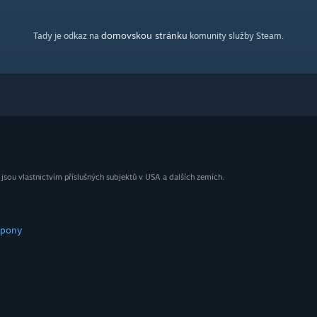
domovskou stránku
Tady je odkaz na
komunity služby Steam.
ou vlastnictvím příslušných subjektů v USA a dalších zemích.
upony