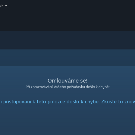
zyk
Omlouváme se!
Při zpracovávání Vašeho požadavku došlo k chybě:
ři přistupování k této položce došlo k chybě. Zkuste to znov