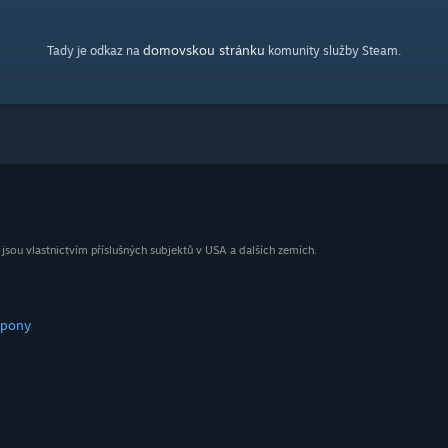
domovskou stránku
Tady je odkaz na
komunity služby Steam.
ou vlastnictvím příslušných subjektů v USA a dalších zemích.
upony