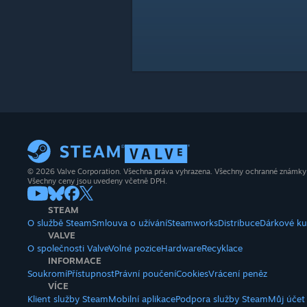
© 2026 Valve Corporation. Všechna práva vyhrazena. Všechny ochranné známky js
Všechny ceny jsou uvedeny včetně DPH.
STEAM
O službě Steam
Smlouva o užívání
Steamworks
Distribuce
Dárkové k
VALVE
O společnosti Valve
Volné pozice
Hardware
Recyklace
INFORMACE
Soukromí
Přístupnost
Právní poučení
Cookies
Vrácení peněz
VÍCE
Klient služby Steam
Mobilní aplikace
Podpora služby Steam
Můj účet