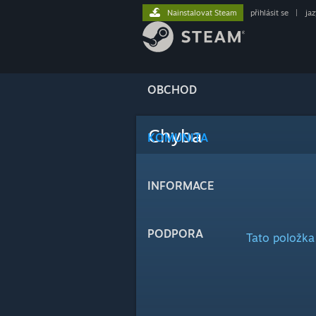
Nainstalovat Steam
přihlásit se
|
ja
OBCHOD
Chyba
KOMUNITA
INFORMACE
PODPORA
Tato položka