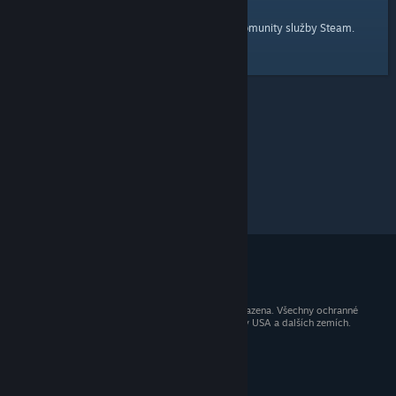
domovskou stránku
Tady je odkaz na
komunity služby Steam.
© 2026 Valve Corporation. Všechna práva vyhrazena. Všechny ochranné
známky jsou vlastnictvím příslušných subjektů v USA a dalších zemích.
Všechny ceny jsou uvedeny včetně DPH.
Mobilní aplikace
STEAM