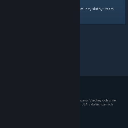
domovskou stránku
Tady je odkaz na
komunity služby Steam.
© 2026 Valve Corporation. Všechna práva vyhrazena. Všechny ochranné
známky jsou vlastnictvím příslušných subjektů v USA a dalších zemích.
Všechny ceny jsou uvedeny včetně DPH.
Mobilní aplikace
STEAM