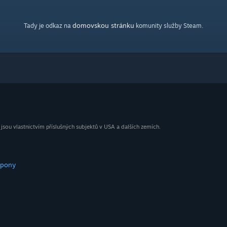
domovskou stránku
Tady je odkaz na
komunity služby Steam.
ou vlastnictvím příslušných subjektů v USA a dalších zemích.
upony