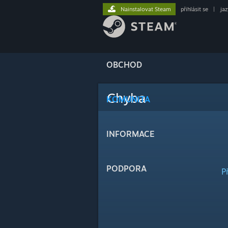
Nainstalovat Steam
přihlásit se
|
ja
OBCHOD
Chyba
KOMUNITA
INFORMACE
PODPORA
P