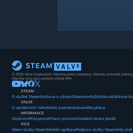
© 2026 Valve Corporation. Všechna práva vyhrazena. Všechny ochranné známky js
Všechny ceny jsou uvedeny včetně DPH.
STEAM
O službě Steam
Smlouva o užívání
Steamworks
Distribuce
Dárkové k
VALVE
O společnosti Valve
Volné pozice
Hardware
Recyklace
INFORMACE
Soukromí
Přístupnost
Právní poučení
Cookies
Vrácení peněz
VÍCE
Klient služby Steam
Mobilní aplikace
Podpora služby Steam
Můj účet