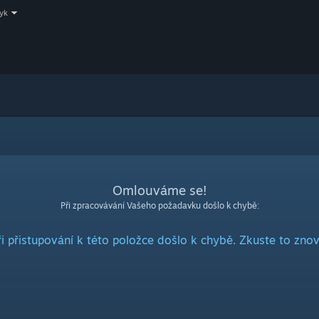
zyk
Omlouváme se!
Při zpracovávání Vašeho požadavku došlo k chybě:
ři přistupování k této položce došlo k chybě. Zkuste to znov