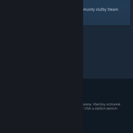
domovskou stránku
Tady je odkaz na
komunity služby Steam.
© 2026 Valve Corporation. Všechna práva vyhrazena. Všechny ochranné
známky jsou vlastnictvím příslušných subjektů v USA a dalších zemích.
Všechny ceny jsou uvedeny včetně DPH.
Mobilní aplikace
STEAM