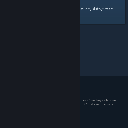
domovskou stránku
Tady je odkaz na
komunity služby Steam.
© 2026 Valve Corporation. Všechna práva vyhrazena. Všechny ochranné
známky jsou vlastnictvím příslušných subjektů v USA a dalších zemích.
Všechny ceny jsou uvedeny včetně DPH.
Mobilní aplikace
STEAM