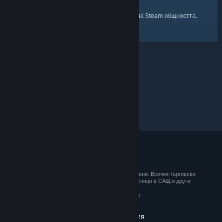
началната страница
Ето и връзка към
на Steam общността.
© 2026 Valve Corporation. Всички права запазени. Всички търговски
марки принадлежат на съответните им собственици в САЩ и други
държави.
ДДС е вкл. за всички цени, където е приложимо.
Вземане на мобилните приложения