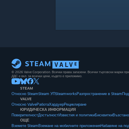
© 2026 Valve Corporation. Всички права запазени. Всички търговски марки п
ДДС е вкл. за всички цени, където е приложимо.
STEAM
Относно Steam
Steam УП
Steamworks
Разпространение в Steam
Под
VALVE
Относно Valve
Работа
Хардуер
Рециклиране
ЮРИДИЧЕСКА ИНФОРМАЦИЯ
Поверителност
Достъпност
Известия и политики
Бисквитки
Възстано
ОЩЕ
Вземете Steam
Вземане на мобилните приложения
Набавяне на по