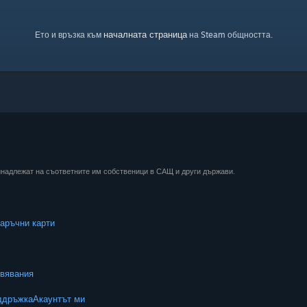
началната страница
Ето и връзка към
на Steam общността.
ринадлежат на съответните им собственици в САЩ и други държави.
аръчни карти
вявания
ддръжка
Акаунтът ми