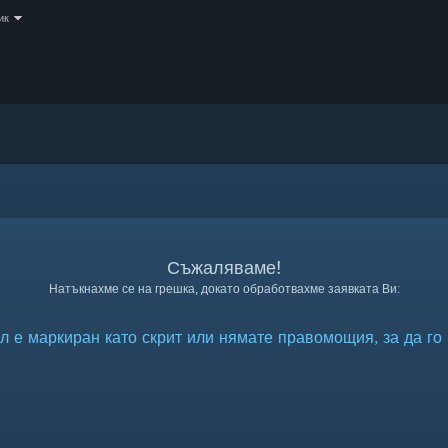
ик
Съжаляваме!
Натъкнахме се на грешка, докато обработвахме заявката Ви:
л е маркиран като скрит или нямате правомощия, за да го 