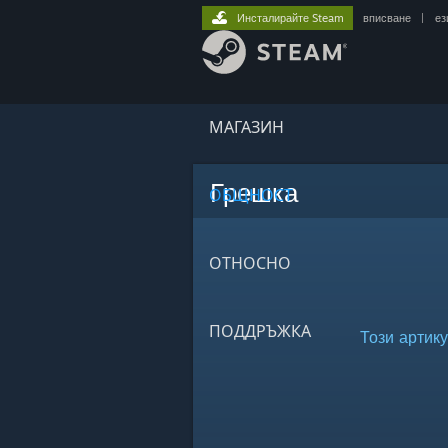
Инсталирайте Steam
вписване
|
ез
МАГАЗИН
Грешка
ОБЩНОСТ
ОТНОСНО
ПОДДРЪЖКА
Този артику