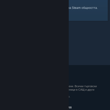
началната страница
Ето и връзка към
на Steam общността.
© 2026 Valve Corporation. Всички права запазени. Всички търговски
марки принадлежат на съответните им собственици в САЩ и други
държави.
ДДС е вкл. за всички цени, където е приложимо.
Вземане на мобилните приложения