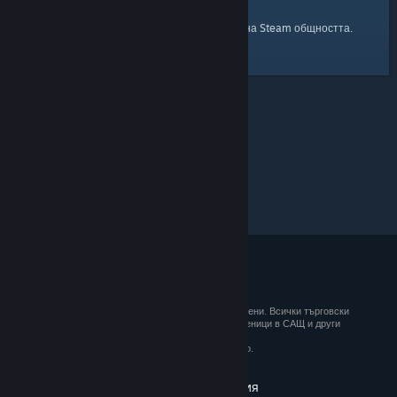
началната страница
Ето и връзка към
на Steam общността.
© 2026 Valve Corporation. Всички права запазени. Всички търговски
марки принадлежат на съответните им собственици в САЩ и други
държави.
ДДС е вкл. за всички цени, където е приложимо.
Вземане на мобилните приложения