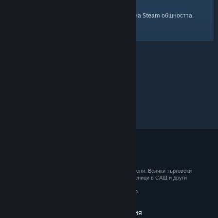
началната страница
Ето и връзка към
на Steam общността.
© 2026 Valve Corporation. Всички права запазени. Всички търговски
марки принадлежат на съответните им собственици в САЩ и други
държави.
ДДС е вкл. за всички цени, където е приложимо.
Вземане на мобилните приложения