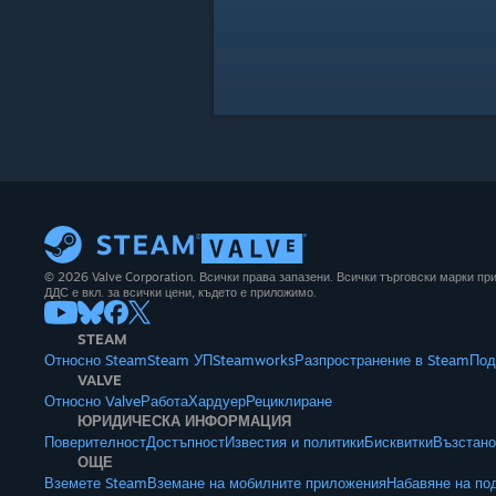
© 2026 Valve Corporation. Всички права запазени. Всички търговски марки п
ДДС е вкл. за всички цени, където е приложимо.
STEAM
Относно Steam
Steam УП
Steamworks
Разпространение в Steam
Под
VALVE
Относно Valve
Работа
Хардуер
Рециклиране
ЮРИДИЧЕСКА ИНФОРМАЦИЯ
Поверителност
Достъпност
Известия и политики
Бисквитки
Възстано
ОЩЕ
Вземете Steam
Вземане на мобилните приложения
Набавяне на по