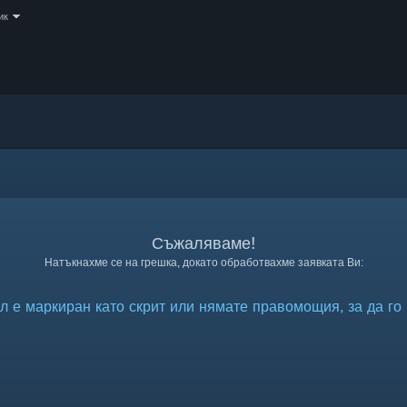
ик
Съжаляваме!
Натъкнахме се на грешка, докато обработвахме заявката Ви:
л е маркиран като скрит или нямате правомощия, за да го 