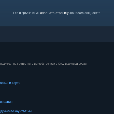
началната страница
Ето и връзка към
на Steam общността.
ринадлежат на съответните им собственици в САЩ и други държави.
аръчни карти
вявания
ддръжка
Акаунтът ми