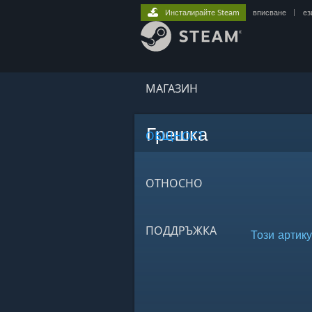
Инсталирайте Steam
вписване
|
ез
МАГАЗИН
Грешка
ОБЩНОСТ
ОТНОСНО
ПОДДРЪЖКА
Този артику