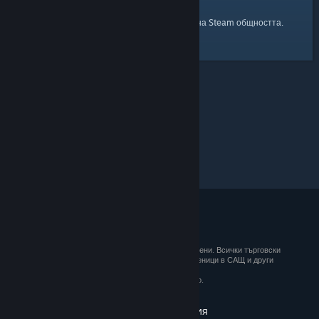
началната страница
Ето и връзка към
на Steam общността.
© 2026 Valve Corporation. Всички права запазени. Всички търговски
марки принадлежат на съответните им собственици в САЩ и други
държави.
ДДС е вкл. за всички цени, където е приложимо.
Вземане на мобилните приложения