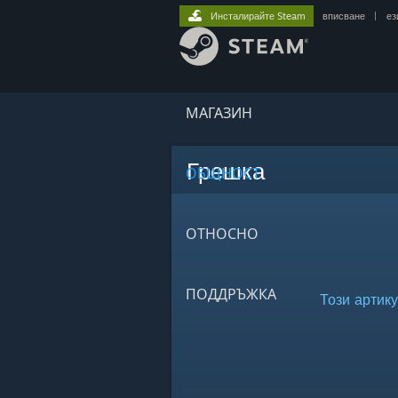
Инсталирайте Steam
вписване
|
ез
МАГАЗИН
Грешка
ОБЩНОСТ
ОТНОСНО
ПОДДРЪЖКА
Този артику