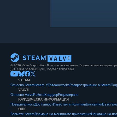
© 2026 Valve Corporation. Всички права запазени. Всички търговски марки п
ДДС е вкл. за всички цени, където е приложимо.
STEAM
Относно Steam
Steam УП
Steamworks
Разпространение в Steam
Под
VALVE
Относно Valve
Работа
Хардуер
Рециклиране
ЮРИДИЧЕСКА ИНФОРМАЦИЯ
Поверителност
Достъпност
Известия и политики
Бисквитки
Възстано
ОЩЕ
Вземете Steam
Вземане на мобилните приложения
Набавяне на по