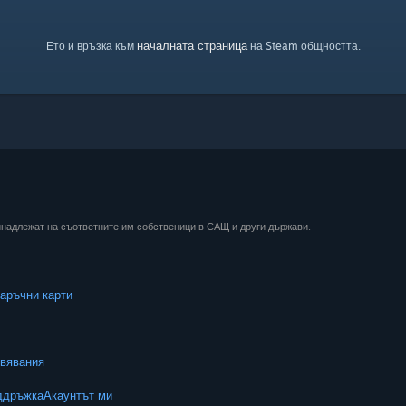
началната страница
Ето и връзка към
на Steam общността.
ринадлежат на съответните им собственици в САЩ и други държави.
аръчни карти
вявания
ддръжка
Акаунтът ми