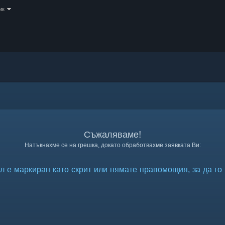
ик
Съжаляваме!
Натъкнахме се на грешка, докато обработвахме заявката Ви:
л е маркиран като скрит или нямате правомощия, за да го 