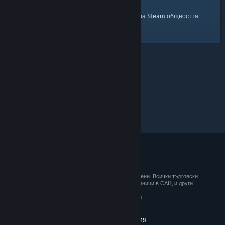
началната страница
Ето и връзка към
на Steam общността.
© 2026 Valve Corporation. Всички права запазени. Всички търговски
марки принадлежат на съответните им собственици в САЩ и други
държави.
ДДС е вкл. за всички цени, където е приложимо.
Вземане на мобилните приложения