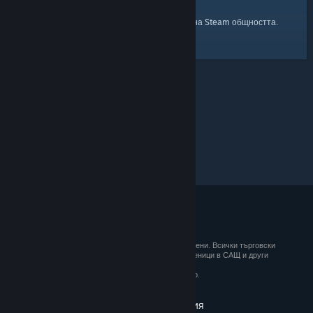
началната страница
Ето и връзка към
на Steam общността.
© 2026 Valve Corporation. Всички права запазени. Всички търговски
марки принадлежат на съответните им собственици в САЩ и други
държави.
ДДС е вкл. за всички цени, където е приложимо.
Вземане на мобилните приложения