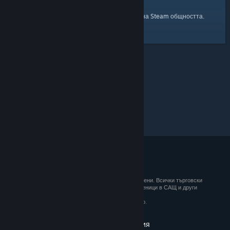
началната страница
Ето и връзка към
на Steam общността.
© 2026 Valve Corporation. Всички права запазени. Всички търговски
марки принадлежат на съответните им собственици в САЩ и други
държави.
ДДС е вкл. за всички цени, където е приложимо.
Вземане на мобилните приложения