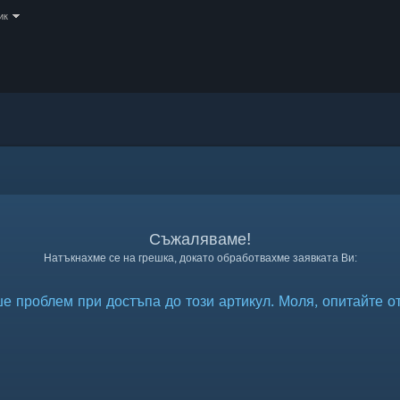
ик
Съжаляваме!
Натъкнахме се на грешка, докато обработвахме заявката Ви:
 проблем при достъпа до този артикул. Моля, опитайте о