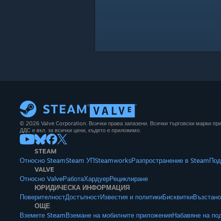
© 2026 Valve Corporation. Всички права запазени. Всички търговски марки п
ДДС е вкл. за всички цени, където е приложимо.
STEAM
Относно Steam
Steam УП
Steamworks
Разпространение в Steam
Под
VALVE
Относно Valve
Работа
Хардуер
Рециклиране
ЮРИДИЧЕСКА ИНФОРМАЦИЯ
Поверителност
Достъпност
Известия и политики
Бисквитки
Възстано
ОЩЕ
Вземете Steam
Вземане на мобилните приложения
Набавяне на по