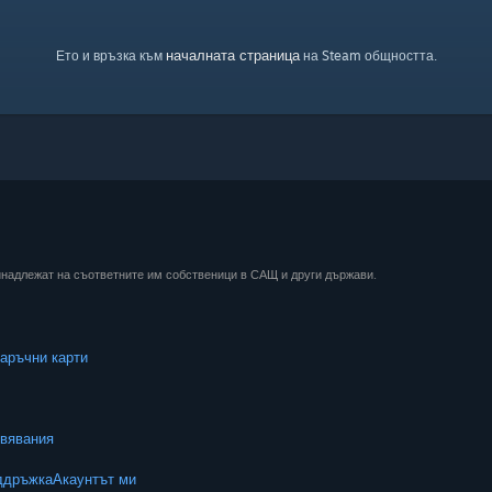
началната страница
Ето и връзка към
на Steam общността.
ринадлежат на съответните им собственици в САЩ и други държави.
аръчни карти
вявания
ддръжка
Акаунтът ми