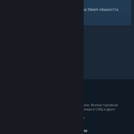
началната страница
Ето и връзка към
на Steam общността.
© 2026 Valve Corporation. Всички права запазени. Всички търговски
марки принадлежат на съответните им собственици в САЩ и други
държави.
ДДС е вкл. за всички цени, където е приложимо.
Вземане на мобилните приложения