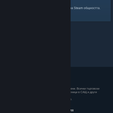
началната страница
Ето и връзка към
на Steam общността.
© 2026 Valve Corporation. Всички права запазени. Всички търговски
марки принадлежат на съответните им собственици в САЩ и други
държави.
ДДС е вкл. за всички цени, където е приложимо.
Вземане на мобилните приложения